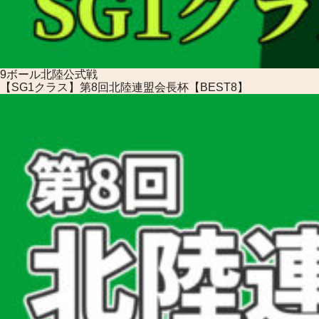
9ボール
北陸公式戦
【SG1クラス】第8回北陸連盟会長杯【BEST8】