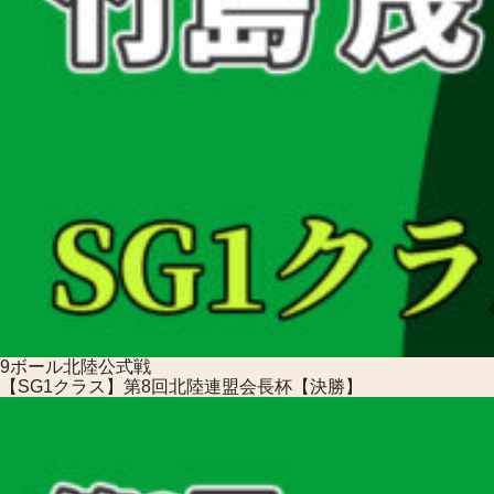
9ボール
北陸公式戦
【SG1クラス】第8回北陸連盟会長杯【決勝】