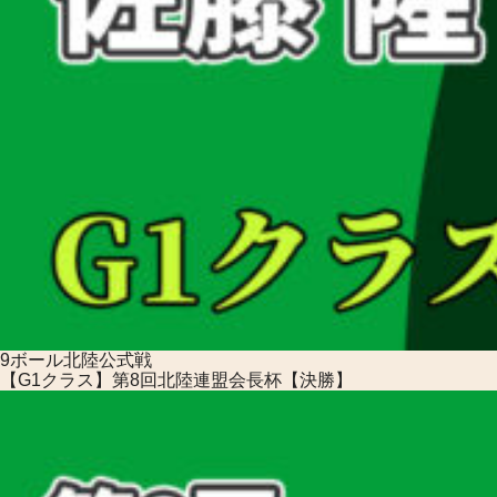
9ボール
北陸公式戦
【G1クラス】第8回北陸連盟会長杯【決勝】