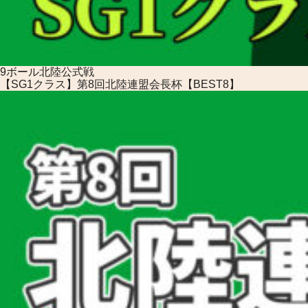
9ボール
北陸公式戦
【SG1クラス】第8回北陸連盟会長杯【BEST8】