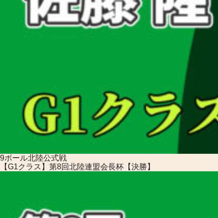
9ボール
北陸公式戦
【G1クラス】第8回北陸連盟会長杯【決勝】