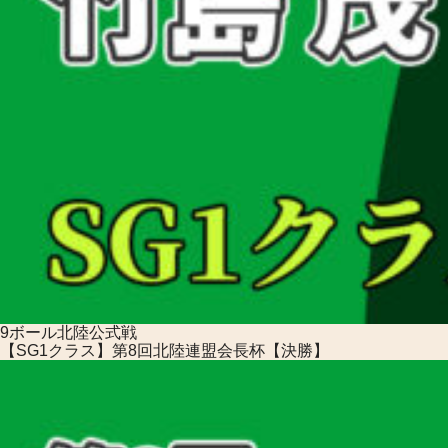
9ボール
北陸公式戦
【SG1クラス】第8回北陸連盟会長杯【決勝】